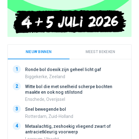
NIEUW BINNEN
MEEST BEKEKEN
1
1
Ronde bol doexik zijn geheel licht gaf
Biggekerke, Zeeland
2
Witte bol die met snelheid scherpe bochten
2
maakte en ook nog stilstond
Enschede, Overijssel
3
3
Snel bewegende bol
Rotterdam, Zuid-Holland
4
Metaalachtig, zeshoekig vliegend zwart of
4
antracietkleurig voorwerp