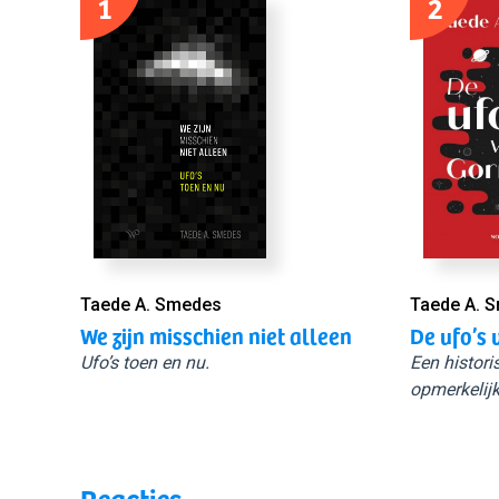
1
2
Taede A. Smedes
Taede A. 
We zijn misschien niet alleen
De ufo’s 
Ufo’s toen en nu.
Een histori
opmerkelijk
Reacties