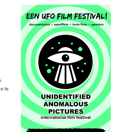
n
ze te