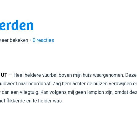
erden
keer bekeken
0
reacties
 UT
— Heel heldere vuurbal boven mijn huis waargenomen. Deze
uidwest naar noordoost. Zag hem achter de huizen verdwijnen e
r dan een vliegtuig. Kan volgens mij geen lampion zijn, omdat de
iet flikkerde en te helder was.