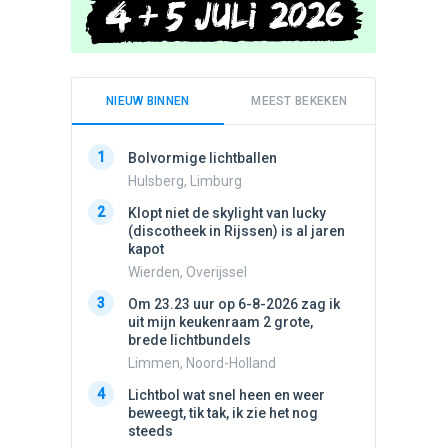
NIEUW BINNEN
MEEST BEKEKEN
1
1
Bolvormige lichtballen
Schijfa
dan vli
Hulsberg, Limburg
noord.
2
Klopt niet de skylight van lucky
Amster
(discotheek in Rijssen) is al jaren
2
kapot
Vliege
Wierden, Overijssel
Made, 
3
3
Om 23.23 uur op 6-8-2026 zag ik
Draaien
uit mijn keukenraam 2 grote,
na een 
brede lichtbundels
verdwe
Limmen, Noord-Holland
Valken
4
4
Lichtbol wat snel heen en weer
Drie he
beweegt, tik tak, ik zie het nog
Wierden
steeds