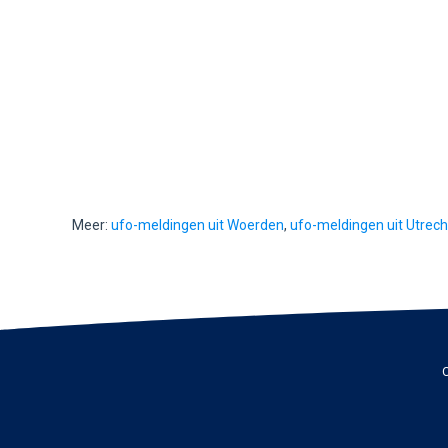
Meer:
ufo-meldingen uit Woerden
,
ufo-meldingen uit Utrech
C