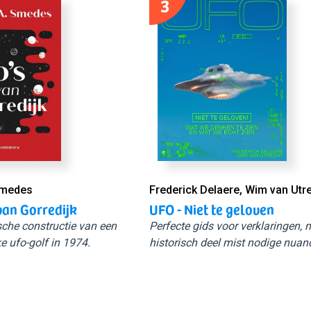
3
Smedes
Frederick Delaere, Wim van Utr
van Gorredijk
UFO - Niet te geloven
sche constructie van een
Perfecte gids voor verklaringen,
e ufo-golf in 1974.
historisch deel mist nodige nuan