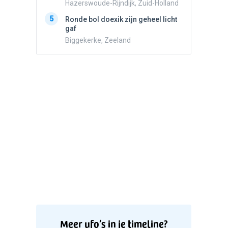
5
Stilstaa
Hazerswoude-Rijndijk, Zuid-Holland
bewolk
5
Ronde bol doexik zijn geheel licht
Nijmege
gaf
Biggekerke, Zeeland
Meer ufo’s in je timeline?