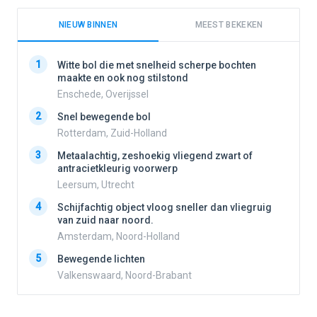
NIEUW BINNEN
MEEST BEKEKEN
1
1
Witte bol die met snelheid scherpe bochten
maakte en ook nog stilstond
Enschede, Overijssel
2
2
Snel bewegende bol
Rotterdam, Zuid-Holland
3
3
Metaalachtig, zeshoekig vliegend zwart of
antracietkleurig voorwerp
Leersum, Utrecht
4
4
Schijfachtig object vloog sneller dan vliegruig
van zuid naar noord.
Amsterdam, Noord-Holland
5
5
Bewegende lichten
Valkenswaard, Noord-Brabant