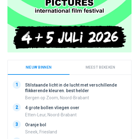
NIEUW BINNEN
MEEST BEKEKEN
1
1
Stilstaande licht in de lucht met verschillende
flikkerende kleuren. best helder
Bergen op Zoom, Noord-Brabant
2
2
4 grote bollen vliegen over
Etten-Leur, Noord-Brabant
3
Oranje bol
3
Sneek, Friesland