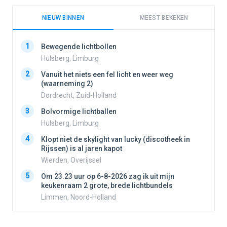
NIEUW BINNEN
MEEST BEKEKEN
1
1
Bewegende lichtbollen
Hulsberg, Limburg
2
Vanuit het niets een fel licht en weer weg
2
(waarneming 2)
Dordrecht, Zuid-Holland
3
3
Bolvormige lichtballen
Hulsberg, Limburg
4
Klopt niet de skylight van lucky (discotheek in
4
Rijssen) is al jaren kapot
Wierden, Overijssel
5
Om 23.23 uur op 6-8-2026 zag ik uit mijn
5
keukenraam 2 grote, brede lichtbundels
Limmen, Noord-Holland