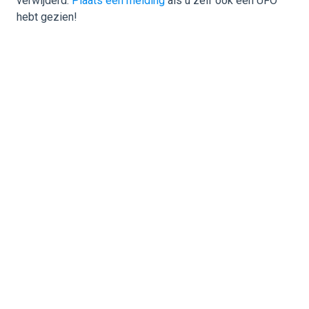
verwijderd.
Plaats een melding
als u zelf ook een UFO
hebt gezien!