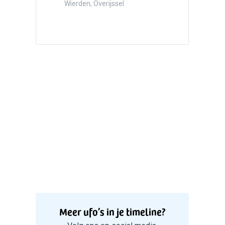
Hazersw
Wierden, Overijssel
5
Witte bo
Valken
Meer ufo’s in je timeline?