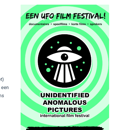
t)
r een
ns