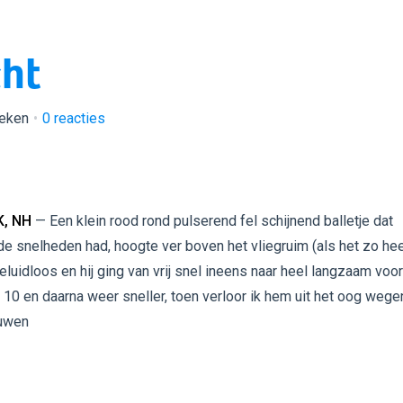
cht
keken
0
reacties
, NH
— Een klein rood rond pulserend fel schijnend balletje dat
de snelheden had, hoogte ver boven het vliegruim (als het zo hee
luidloos en hij ging van vrij snel ineens naar heel langzaam voo
10 en daarna weer sneller, toen verloor ik hem uit het oog wege
uwen