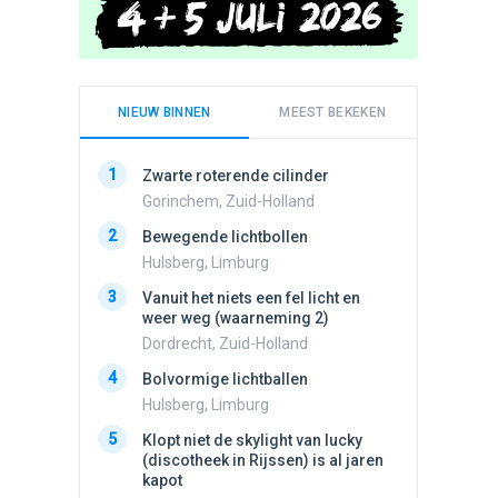
NIEUW BINNEN
MEEST BEKEKEN
1
1
Zwarte roterende cilinder
Schijfa
dan vli
Gorinchem, Zuid-Holland
noord.
2
Bewegende lichtbollen
Amster
Hulsberg, Limburg
2
Drie he
3
Vanuit het niets een fel licht en
Wierden
weer weg (waarneming 2)
3
Draaien
Dordrecht, Zuid-Holland
na een 
4
verdwe
Bolvormige lichtballen
Valken
Hulsberg, Limburg
4
5
Lichtbo
Klopt niet de skylight van lucky
beweegt,
(discotheek in Rijssen) is al jaren
steeds
kapot