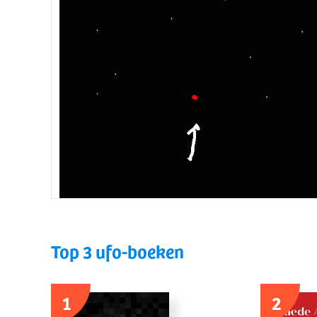
Top 3 ufo-boeken
1
2