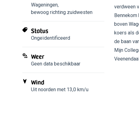
Wageningen
,
verdween vo
bewoog richting zuidwesten
Bennekom k
boven Wage
Status
koers als 
Ongeïdentificeerd
de baan van
Mijn Colleg
Weer
Veenendaal 
Geen data beschikbaar
Wind
Uit noorden met 13,0 km/u