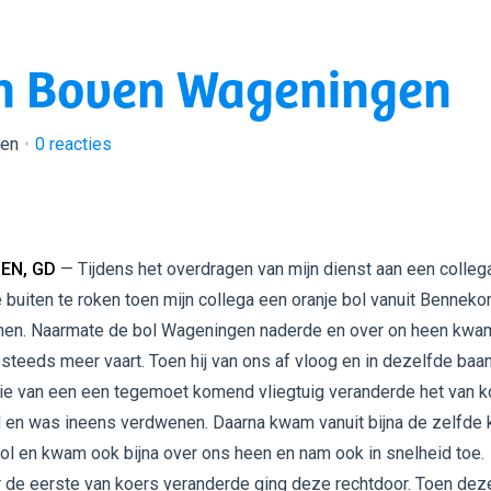
en Boven Wageningen
ken
0
reacties
EN, GD
— Tijdens het overdragen van mijn dienst aan een collega
buiten te roken toen mijn collega een oranje bol vanuit Bennek
en. Naarmate de bol Wageningen naderde en over on heen kwa
steeds meer vaart. Toen hij van ons af vloog en in dezelfde baa
ie van een een tegemoet komend vliegtuig veranderde het van k
 en was ineens verdwenen. Daarna kwam vanuit bijna de zelfde 
ol en kwam ook bijna over ons heen en nam ook in snelheid toe.
 de eerste van koers veranderde ging deze rechtdoor. Toen dez