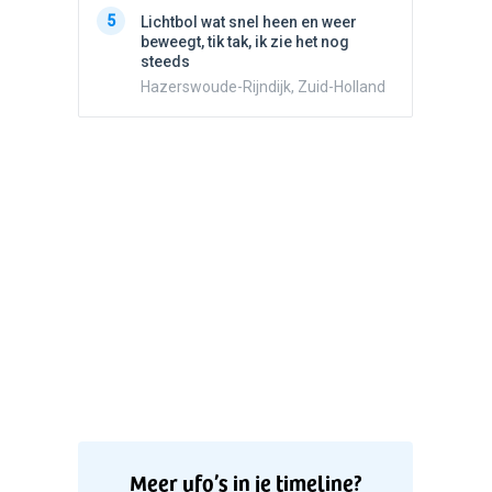
5
Witte bo
5
Lichtbol wat snel heen en weer
Valken
beweegt, tik tak, ik zie het nog
steeds
Hazerswoude-Rijndijk, Zuid-Holland
Meer ufo’s in je timeline?