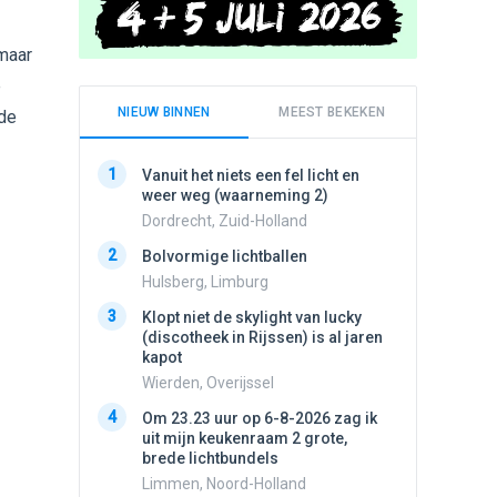
maar
e
NIEUW BINNEN
MEEST BEKEKEN
de
1
1
Vanuit het niets een fel licht en
Schijfa
weer weg (waarneming 2)
dan vli
noord.
Dordrecht, Zuid-Holland
Amster
2
Bolvormige lichtballen
2
Vliege
Hulsberg, Limburg
Made, 
3
Klopt niet de skylight van lucky
3
(discotheek in Rijssen) is al jaren
Drie he
kapot
Wierden
Wierden, Overijssel
4
Draaien
4
Om 23.23 uur op 6-8-2026 zag ik
na een 
uit mijn keukenraam 2 grote,
verdwe
brede lichtbundels
Valken
Limmen, Noord-Holland