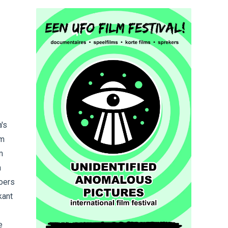
's
om
m
n
oers
kant
e