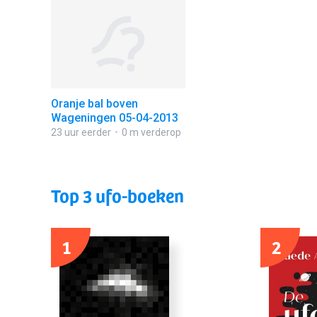
Oranje bal boven
Wageningen 05-04-2013
23 uur eerder
0 m verderop
Top 3 ufo-boeken
1
2