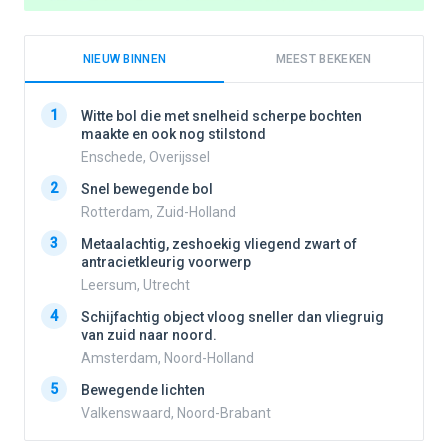
NIEUW BINNEN
MEEST BEKEKEN
1
1
Witte bol die met snelheid scherpe bochten
maakte en ook nog stilstond
Enschede, Overijssel
2
2
Snel bewegende bol
Rotterdam, Zuid-Holland
3
3
Metaalachtig, zeshoekig vliegend zwart of
antracietkleurig voorwerp
Leersum, Utrecht
4
4
Schijfachtig object vloog sneller dan vliegruig
van zuid naar noord.
Amsterdam, Noord-Holland
5
5
Bewegende lichten
Valkenswaard, Noord-Brabant