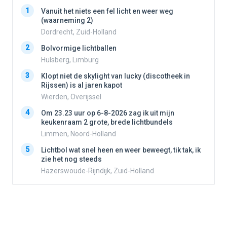
1
1
Vanuit het niets een fel licht en weer weg
(waarneming 2)
Dordrecht, Zuid-Holland
2
2
Bolvormige lichtballen
Hulsberg, Limburg
3
3
Klopt niet de skylight van lucky (discotheek in
Rijssen) is al jaren kapot
Wierden, Overijssel
4
4
Om 23.23 uur op 6-8-2026 zag ik uit mijn
keukenraam 2 grote, brede lichtbundels
Limmen, Noord-Holland
5
5
Lichtbol wat snel heen en weer beweegt, tik tak, ik
zie het nog steeds
Hazerswoude-Rijndijk, Zuid-Holland