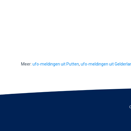
Meer:
ufo-meldingen uit Putten
,
ufo-meldingen uit Gelderla
C