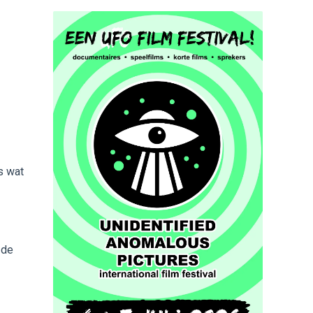
s wat
 de