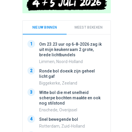
NIEUW BINNEN
MEEST BEKEKEN
1
1
Om 23.23 uur op 6-8-2026 zag ik
Schijfa
uit mijn keukenraam 2 grote,
dan vli
brede lichtbundels
noord.
Limmen, Noord-Holland
Amster
2
2
Ronde bol doexik zijn geheel
Vliege
licht gaf
Made, 
Biggekerke, Zeeland
3
Draaien
3
Witte bol die met snelheid
na een 
scherpe bochten maakte en ook
verdwe
nog stilstond
Valken
Enschede, Overijssel
4
Stilstaa
4
Snel bewegende bol
bewolk
Rotterdam, Zuid-Holland
Nijmege