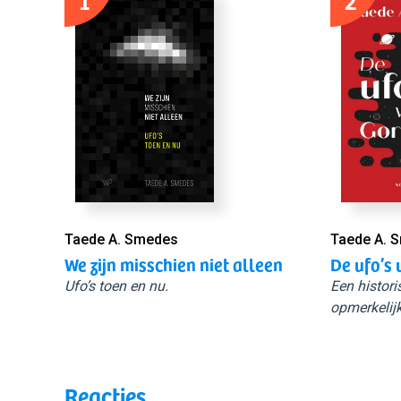
1
2
Taede A. Smedes
Taede A. 
We zijn misschien niet alleen
De ufo’s 
Ufo’s toen en nu.
Een histori
opmerkelijk
Reacties