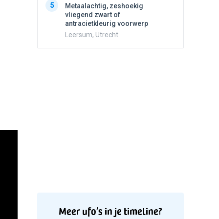
5
5
Metaalachtig, zeshoekig
Drie he
vliegend zwart of
Wierden
antracietkleurig voorwerp
Leersum, Utrecht
Meer ufo’s in je timeline?