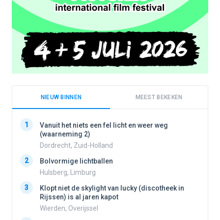
NIEUW BINNEN
MEEST BEKEKEN
1
1
Vanuit het niets een fel licht en weer weg
(waarneming 2)
Dordrecht, Zuid-Holland
2
2
Bolvormige lichtballen
Hulsberg, Limburg
3
3
Klopt niet de skylight van lucky (discotheek in
Rijssen) is al jaren kapot
Wierden, Overijssel
4