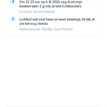
4
Om 23.23 uur op 6-8-2026 zag ik uit mijn
keukenraam 2 grote, brede lichtbundels
Limmen, Noord-Holland
5
5
Lichtbol wat snel heen en weer beweegt, tik tak, ik
zie het nog steeds
Hazerswoude-Rijndijk, Zuid-Holland