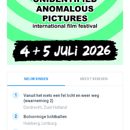
NIEUW BINNEN
MEEST BEKEKEN
1
1
Vanuit het niets een fel licht en weer weg
(waarneming 2)
Dordrecht, Zuid-Holland
2
2
Bolvormige lichtballen
Hulsberg, Limburg