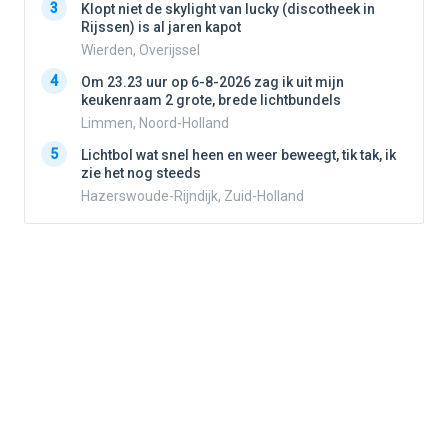
3
3
Klopt niet de skylight van lucky (discotheek in
Rijssen) is al jaren kapot
Wierden, Overijssel
4
4
Om 23.23 uur op 6-8-2026 zag ik uit mijn
keukenraam 2 grote, brede lichtbundels
Limmen, Noord-Holland
5
5
Lichtbol wat snel heen en weer beweegt, tik tak, ik
zie het nog steeds
Hazerswoude-Rijndijk, Zuid-Holland