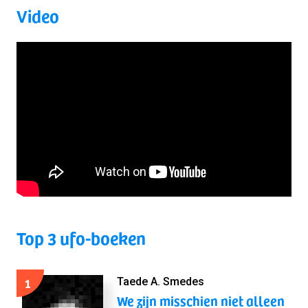
Video
Top 3 ufo-boeken
1
Taede A. Smedes
We zijn misschien niet alleen