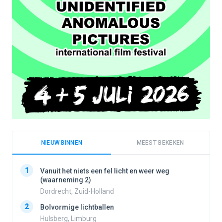
NIEUW BINNEN
MEEST BEKEKEN
1
1
Vanuit het niets een fel licht en weer weg
(waarneming 2)
Dordrecht, Zuid-Holland
2
2
Bolvormige lichtballen
Hulsberg, Limburg