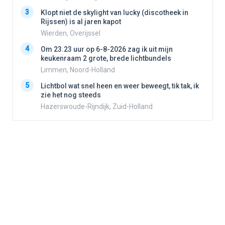
3
3
Klopt niet de skylight van lucky (discotheek in
Rijssen) is al jaren kapot
Wierden, Overijssel
4
4
Om 23.23 uur op 6-8-2026 zag ik uit mijn
keukenraam 2 grote, brede lichtbundels
Limmen, Noord-Holland
5
5
Lichtbol wat snel heen en weer beweegt, tik tak, ik
zie het nog steeds
Hazerswoude-Rijndijk, Zuid-Holland