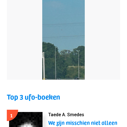
Top 3 ufo-boeken
1
Taede A. Smedes
We zijn misschien niet alleen