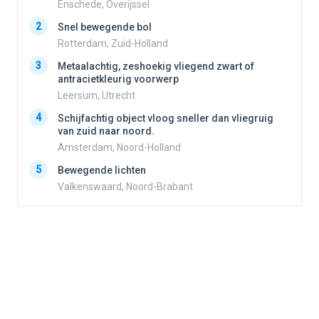
Enschede, Overijssel
2
2
Snel bewegende bol
Rotterdam, Zuid-Holland
3
3
Metaalachtig, zeshoekig vliegend zwart of
antracietkleurig voorwerp
Leersum, Utrecht
4
4
Schijfachtig object vloog sneller dan vliegruig
van zuid naar noord.
Amsterdam, Noord-Holland
5
5
Bewegende lichten
Valkenswaard, Noord-Brabant