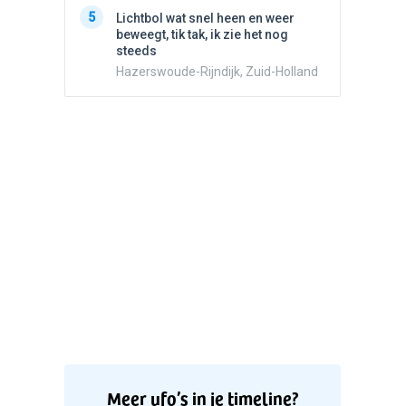
5
Witte bo
5
Lichtbol wat snel heen en weer
Valken
beweegt, tik tak, ik zie het nog
steeds
Hazerswoude-Rijndijk, Zuid-Holland
Meer ufo’s in je timeline?