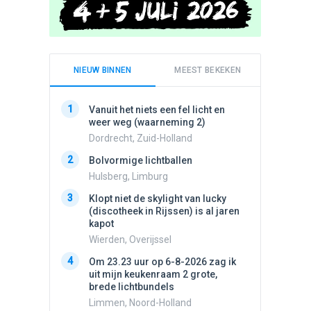
NIEUW BINNEN
MEEST BEKEKEN
1
1
Vanuit het niets een fel licht en
Schijfa
weer weg (waarneming 2)
dan vli
noord.
Dordrecht, Zuid-Holland
Amster
2
Bolvormige lichtballen
2
Vliege
Hulsberg, Limburg
Made, 
3
Klopt niet de skylight van lucky
3
(discotheek in Rijssen) is al jaren
Drie he
kapot
Wierden
Wierden, Overijssel
4
Draaien
4
Om 23.23 uur op 6-8-2026 zag ik
na een 
uit mijn keukenraam 2 grote,
verdwe
brede lichtbundels
Valken
Limmen, Noord-Holland