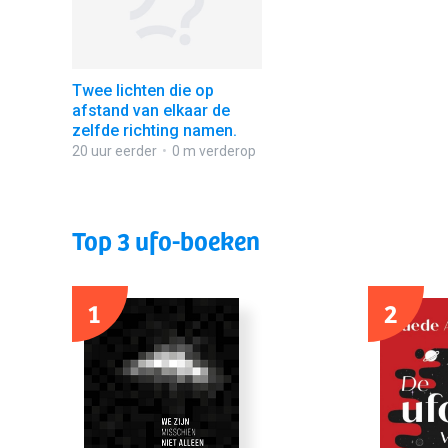
Twee lichten die op
afstand van elkaar de
zelfde richting namen.
20 uur eerder
0 m verderop
Top 3 ufo-boeken
1
2