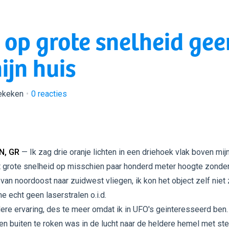
n op grote snelheid gee
ijn huis
ekeken
0
reacties
N, GR
— Ik zag drie oranje lichten in een driehoek vlak boven mij
 grote snelheid op misschien paar honderd meter hoogte zonde
 van noordoost naar zuidwest vliegen, ik kon het object zelf niet 
e echt geen laserstralen o.i.d.
ere ervaring, des te meer omdat ik in UFO's geinteresseerd ben.
en buiten te roken was in de lucht naar de heldere hemel met ste