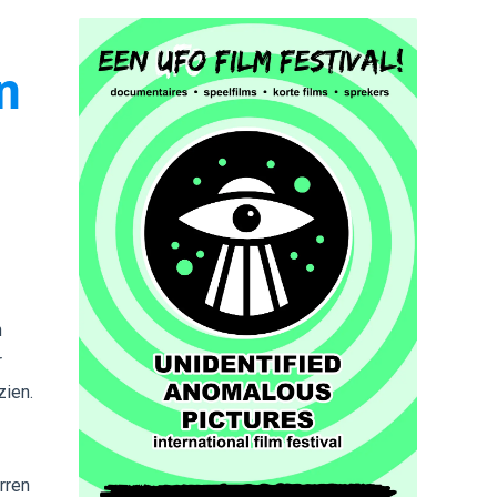
n
n
r
zien.
rren