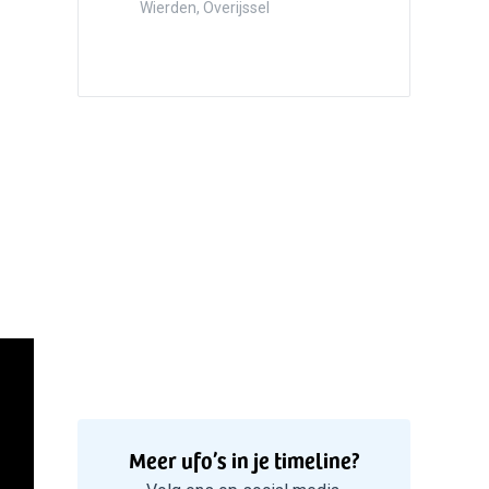
Hazersw
Wierden, Overijssel
5
Witte bo
Valken
Meer ufo’s in je timeline?