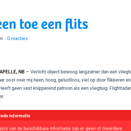
een toe een flits
en
0
reacties
APELLE, NB
— Verlicht object bewoog langzamer dan een vliegt
ar oost over mij heen, hoog, geluidloos, viel op door flikkeren en
eeft geen vast knipperend patroon als een vliegtuig. Flightradar
r.
nde informatie
sis van de beschikbare informatie zijn er geen of meerdere