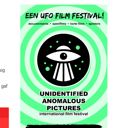
uig
 gaf