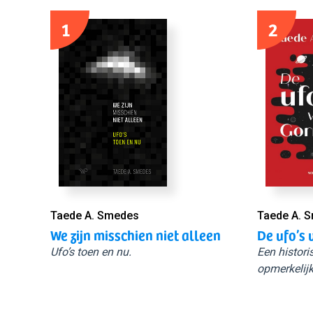
1
2
Taede A. Smedes
Taede A. 
We zijn misschien niet alleen
De ufo’s 
Ufo’s toen en nu.
Een histori
opmerkelijk