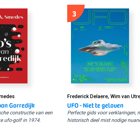
3
Smedes
Frederick Delaere, Wim van Utr
van Gorredijk
UFO - Niet te geloven
sche constructie van een
Perfecte gids voor verklaringen,
e ufo-golf in 1974.
historisch deel mist nodige nuan