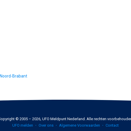
 Noord-Brabant
opyright © 2005 – 2026, UFO Meldpunt Nederland. Alle rechten voorbehoude
UFO melden
Over ons
Algemene Voorwaarden
Contact