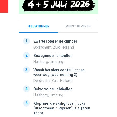
NIEUW BINNEN
MEEST BEKEKEN
1
1
Zwarte roterende cilinder
Schijfa
dan vli
Gorinchem, Zuid-Holland
noord.
2
Bewegende lichtbollen
Amster
Hulsberg, Limburg
2
Drie he
3
Vanuit het niets een fel licht en
Wierden
weer weg (waarneming 2)
3
Draaien
Dordrecht, Zuid-Holland
na een 
4
verdwe
Bolvormige lichtballen
Valken
Hulsberg, Limburg
4
5
Lichtbo
Klopt niet de skylight van lucky
beweegt,
(discotheek in Rijssen) is al jaren
steeds
kapot