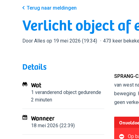
Terug naar meldingen
Verlicht object af 
Door Alles op 19 mei 2026 (19:34)
473 keer bekek
Details
SPRANG-C
Wat
van west na
1 veranderend object
gedurende
beweging. H
2 minuten
geen verkee
Wanneer
Onvoldoe
18 mei 2026 (22:39)
Op ba