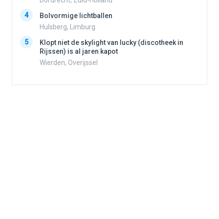
Dordrecht, Zuid-Holland
4
Bolvormige lichtballen
4
Hulsberg, Limburg
5
Klopt niet de skylight van lucky (discotheek in
Rijssen) is al jaren kapot
5
Wierden, Overijssel