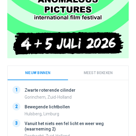
NIEUW BINNEN
MEEST BEKEKEN
1
1
Zwarte roterende cilinder
Gorinchem, Zuid-Holland
2
Bewegende lichtbollen
2
Hulsberg, Limburg
3
Vanuit het niets een fel licht en weer weg
3
(waarneming 2)