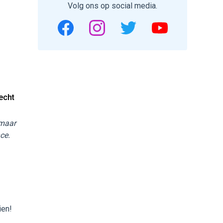
Volg ons op social media.
echt
 maar
ce.
ien!