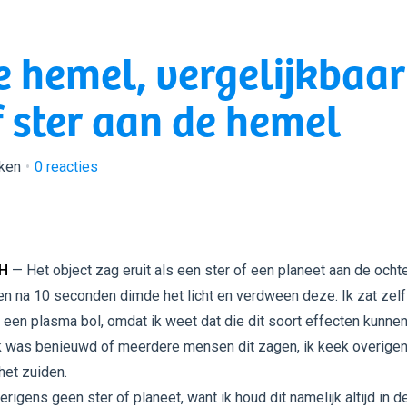
e hemel, vergelijkbaar
 ster aan de hemel
ken
0
reacties
ZH
— Het object zag eruit als een ster of een planeet aan de ocht
en na 10 seconden dimde het licht en verdween deze. Ik zat zelf
een plasma bol, omdat ik weet dat die dit soort effecten kunne
Ik was benieuwd of meerdere mensen dit zagen, ik keek overige
 het zuiden.
rigens geen ster of planeet, want ik houd dit namelijk altijd in d