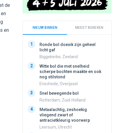
et de
 en
eg
NIEUW BINNEN
MEEST BEKEKEN
ks en
1
1
Ronde bol doexik zijn geheel
Schijfa
licht gaf
dan vli
noord.
Biggekerke, Zeeland
Amster
2
Witte bol die met snelheid
2
scherpe bochten maakte en ook
Vliege
nog stilstond
Made, 
Enschede, Overijssel
3
Draaien
3
Snel bewegende bol
na een 
verdwe
Rotterdam, Zuid-Holland
Valken
4
Metaalachtig, zeshoekig
4
vliegend zwart of
Stilstaa
antracietkleurig voorwerp
bewolk
Leersum, Utrecht
Nijmege