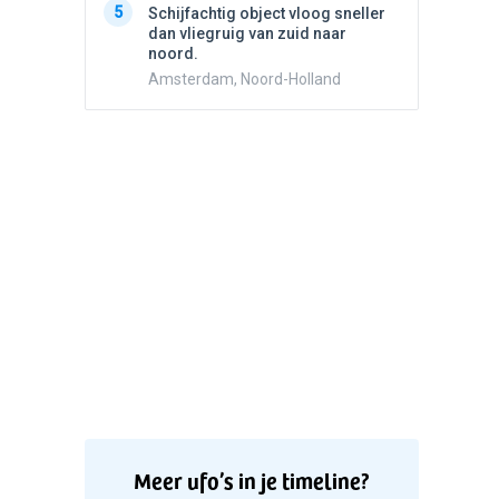
5
5
Schijfachtig object vloog sneller
Drie he
dan vliegruig van zuid naar
Wierden
noord.
Amsterdam, Noord-Holland
Meer ufo’s in je timeline?