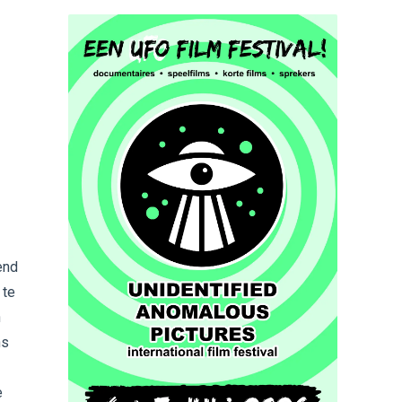
end
 te
n
ns
e