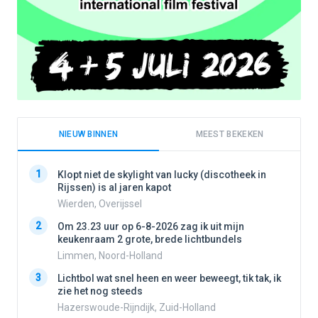
NIEUW BINNEN
MEEST BEKEKEN
1
1
Klopt niet de skylight van lucky (discotheek in
Rijssen) is al jaren kapot
Wierden, Overijssel
2
2
Om 23.23 uur op 6-8-2026 zag ik uit mijn
keukenraam 2 grote, brede lichtbundels
Limmen, Noord-Holland
3
3
Lichtbol wat snel heen en weer beweegt, tik tak, ik
zie het nog steeds
Hazerswoude-Rijndijk, Zuid-Holland
4