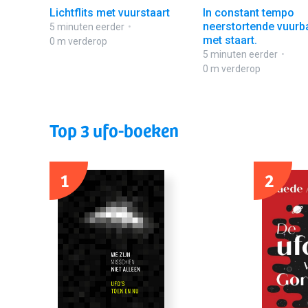
Lichtflits met vuurstaart
In constant tempo
neerstortende vuurb
5 minuten eerder
met staart.
0 m verderop
5 minuten eerder
0 m verderop
Top 3 ufo-boeken
1
2