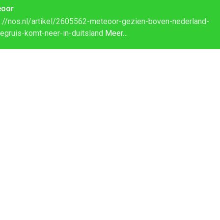
eoor
s://nos.nl/artikel/2605562-meteoor-gezien-boven-nederland-
tegruis-komt-neer-in-duitsland
Meer…