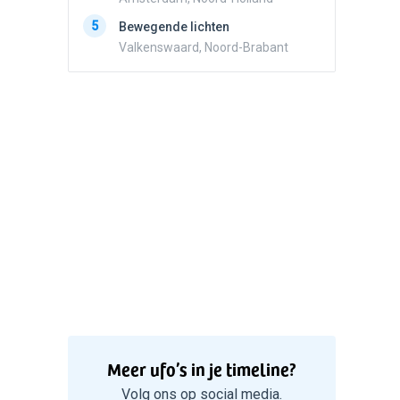
5
Zwart r
5
Bewegende lichten
met con
Valkenswaard, Noord-Brabant
Marknes
Meer ufo’s in je timeline?
Volg ons op social media.