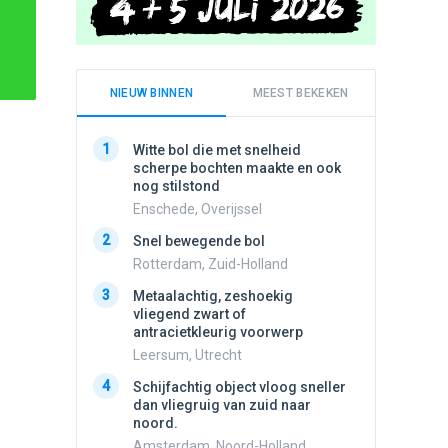
NIEUW BINNEN
MEEST BEKEKEN
1
1
Witte bol die met snelheid
Schijfa
scherpe bochten maakte en ook
dan vli
nog stilstond
noord.
Enschede, Overijssel
Amster
2
2
Snel bewegende bol
Meldin
vliegen
Rotterdam, Zuid-Holland
Ens, Fl
3
Metaalachtig, zeshoekig
3
vliegend zwart of
3 apach
antracietkleurig voorwerp
Ik en n
zwart o
Leersum, Utrecht
Assen, 
4
Schijfachtig object vloog sneller
4
dan vliegruig van zuid naar
Vliege
noord.
Made, 
Amsterdam, Noord-Holland