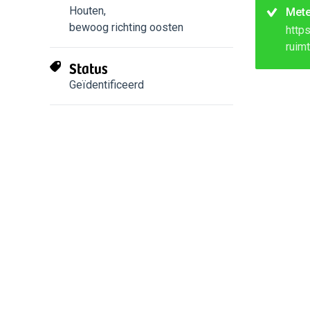
Houten
,
Met
bewoog richting oosten
http
ruim
Status
Geïdentificeerd