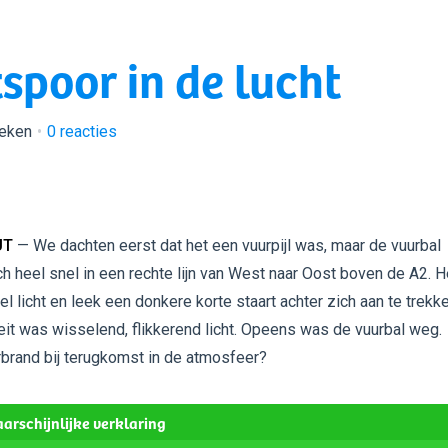
tspoor in de lucht
keken
0
reacties
UT
— We dachten eerst dat het een vuurpijl was, maar de vuurbal
 heel snel in een rechte lijn van West naar Oost boven de A2. H
l licht en leek een donkere korte staart achter zich aan te trekke
eit was wisselend, flikkerend licht. Opeens was de vuurbal weg.
rbrand bij terugkomst in de atmosfeer?
arschijnlijke verklaring