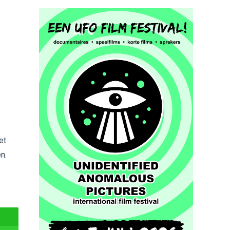
et
n.