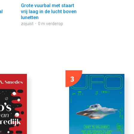
Grote vuurbal met staart
al
vrij laag in de lucht boven
lunetten
zojuist
0 m verderop
3