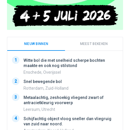
NIEUW BINNEN
MEEST BEKEKEN
1
1
Witte bol die met snelheid scherpe bochten
maakte en ook nog stilstond
Enschede, Overijssel
2
2
Snel bewegende bol
Rotterdam, Zuid-Holland
3
3
Metaalachtig, zeshoekig vliegend zwart of
antracietkleurig voorwerp
Leersum, Utrecht
4
4
Schijfachtig object vloog sneller dan vliegruig
van zuid naar noord.