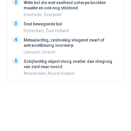
2
Witte bol die met snelheid scherpe bochten
2
maakte en ook nog stilstond
Enschede, Overijssel
3
3
Snel bewegende bol
Rotterdam, Zuid-Holland
4
Metaalachtig, zeshoekig vliegend zwart of
4
antracietkleurig voorwerp
Leersum, Utrecht
5
5
Schijfachtig object vloog sneller dan vliegruig
van zuid naar noord.
Amsterdam, Noord-Holland