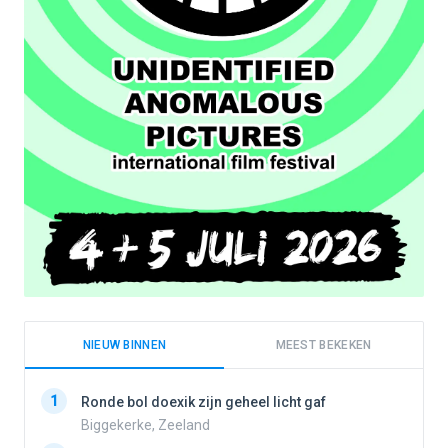
NIEUW BINNEN
MEEST BEKEKEN
1
1
Ronde bol doexik zijn geheel licht gaf
Biggekerke, Zeeland