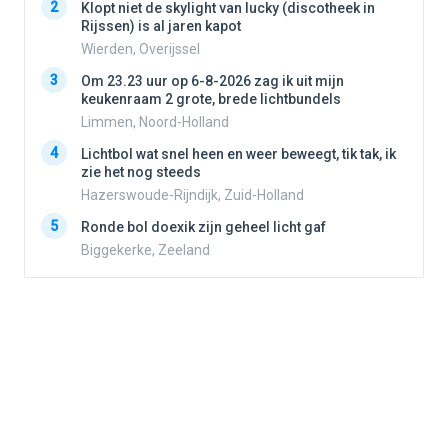
2
Klopt niet de skylight van lucky (discotheek in
2
Rijssen) is al jaren kapot
Wierden, Overijssel
3
3
Om 23.23 uur op 6-8-2026 zag ik uit mijn
keukenraam 2 grote, brede lichtbundels
Limmen, Noord-Holland
4
4
Lichtbol wat snel heen en weer beweegt, tik tak, ik
zie het nog steeds
Hazerswoude-Rijndijk, Zuid-Holland
5
5
Ronde bol doexik zijn geheel licht gaf
Biggekerke, Zeeland