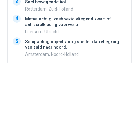
3
3
Snel bewegende bol
Rotterdam, Zuid-Holland
4
Metaalachtig, zeshoekig vliegend zwart of
4
antracietkleurig voorwerp
Leersum, Utrecht
5
5
Schijfachtig object vloog sneller dan vliegruig
van zuid naar noord.
Amsterdam, Noord-Holland