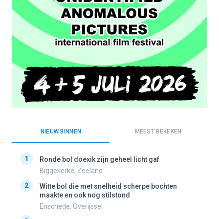
NIEUW BINNEN
MEEST BEKEKEN
1
1
Ronde bol doexik zijn geheel licht gaf
Biggekerke, Zeeland
2
Witte bol die met snelheid scherpe bochten
2
maakte en ook nog stilstond
Enschede, Overijssel