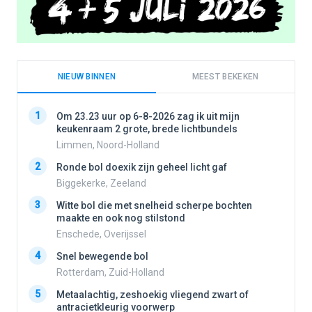
NIEUW BINNEN
MEEST BEKEKEN
1
1
Om 23.23 uur op 6-8-2026 zag ik uit mijn
keukenraam 2 grote, brede lichtbundels
Limmen, Noord-Holland
2
2
Ronde bol doexik zijn geheel licht gaf
Biggekerke, Zeeland
3
3
Witte bol die met snelheid scherpe bochten
maakte en ook nog stilstond
Enschede, Overijssel
4
4
Snel bewegende bol
Rotterdam, Zuid-Holland
5
5
Metaalachtig, zeshoekig vliegend zwart of
antracietkleurig voorwerp