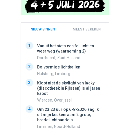
NIEUW BINNEN
MEEST BEKEKEN
1
1
Vanuit het niets een fel licht en
Schijfa
weer weg (waarneming 2)
dan vli
noord.
Dordrecht, Zuid-Holland
Amster
2
Bolvormige lichtballen
2
Vliege
Hulsberg, Limburg
Made, 
3
Klopt niet de skylight van lucky
3
(discotheek in Rijssen) is al jaren
Drie he
kapot
Wierden
Wierden, Overijssel
4
Draaien
4
Om 23.23 uur op 6-8-2026 zag ik
na een 
uit mijn keukenraam 2 grote,
verdwe
brede lichtbundels
Valken
Limmen, Noord-Holland