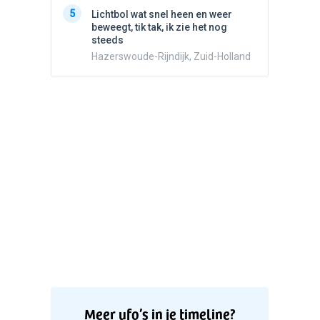
5
Lichtbo
5
Lichtbol wat snel heen en weer
beweegt,
beweegt, tik tak, ik zie het nog
steeds
steeds
Hazersw
Hazerswoude-Rijndijk, Zuid-Holland
Meer ufo’s in je timeline?