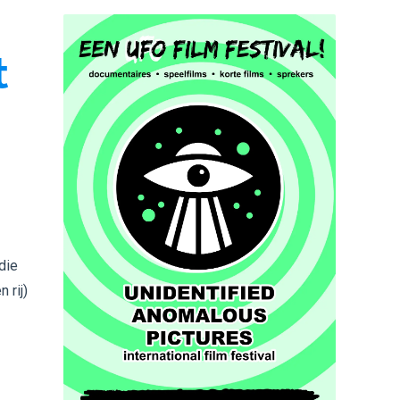
t
die
 rij)