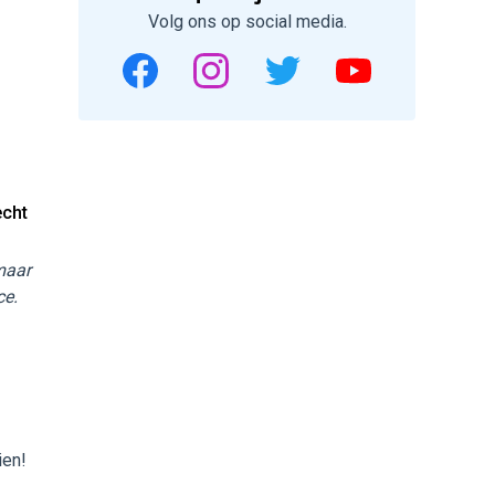
Volg ons op social media.
echt
 maar
ce.
ien!