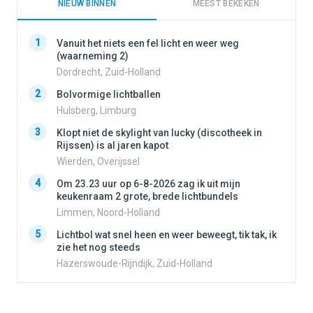
NIEUW BINNEN
MEEST BEKEKEN
1
1
Vanuit het niets een fel licht en weer weg
(waarneming 2)
Dordrecht, Zuid-Holland
2
2
Bolvormige lichtballen
Hulsberg, Limburg
3
3
Klopt niet de skylight van lucky (discotheek in
Rijssen) is al jaren kapot
Wierden, Overijssel
4
4
Om 23.23 uur op 6-8-2026 zag ik uit mijn
keukenraam 2 grote, brede lichtbundels
Limmen, Noord-Holland
5
5
Lichtbol wat snel heen en weer beweegt, tik tak, ik
zie het nog steeds
Hazerswoude-Rijndijk, Zuid-Holland