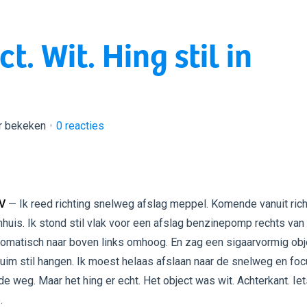
. Wit. Hing stil in
r bekeken
0
reacties
V
— Ik reed richting snelweg afslag meppel. Komende vanuit rich
nhuis. Ik stond stil vlak voor een afslag benzinepomp rechts van 
tomatisch naar boven links omhoog. En zag een sigaarvormig obj
truim stil hangen. Ik moest helaas afslaan naar de snelweg en fo
e weg. Maar het hing er echt. Het object was wit. Achterkant. Iet
.