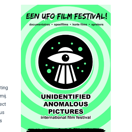
ting
mij.
ect
cus
s