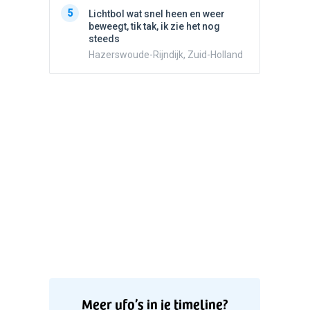
5
Witte bo
5
Lichtbol wat snel heen en weer
Valken
beweegt, tik tak, ik zie het nog
steeds
Hazerswoude-Rijndijk, Zuid-Holland
Meer ufo’s in je timeline?