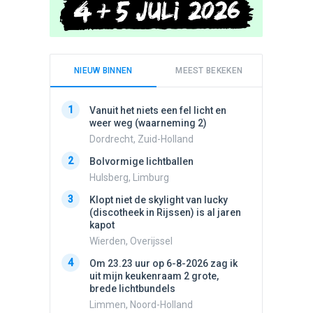
NIEUW BINNEN
MEEST BEKEKEN
1
1
Vanuit het niets een fel licht en
Schijfa
weer weg (waarneming 2)
dan vli
noord.
Dordrecht, Zuid-Holland
Amster
2
Bolvormige lichtballen
2
Vliege
Hulsberg, Limburg
Made, 
3
Klopt niet de skylight van lucky
3
(discotheek in Rijssen) is al jaren
Drie he
kapot
Wierden
Wierden, Overijssel
4
Draaien
4
Om 23.23 uur op 6-8-2026 zag ik
na een 
uit mijn keukenraam 2 grote,
verdwe
brede lichtbundels
Valken
Limmen, Noord-Holland