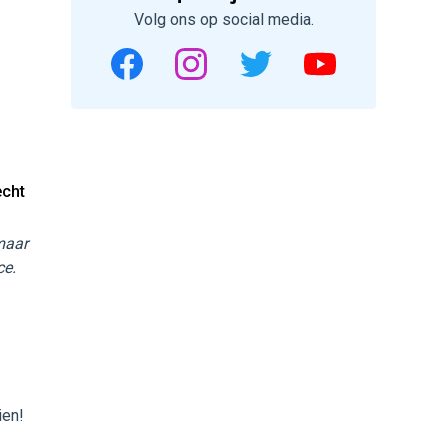
Volg ons op social media.
echt
 maar
ce.
ien!