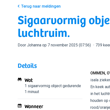
Terug naar meldingen
Sigaarvormig object
luchtruim.
Door Johanna op 7 november 2025 (07:56)
739 kee
Details
OMMEN, O
Wat
isala zieke
1 sigaarvormig object
gedurende
En keek au
1 minuut
in het luch
houden op d
Wanneer
rood/oranje