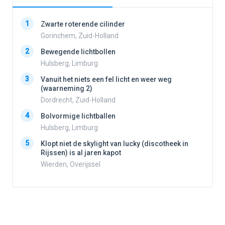
1
1
Zwarte roterende cilinder
Gorinchem, Zuid-Holland
2
Bewegende lichtbollen
2
Hulsberg, Limburg
3
Vanuit het niets een fel licht en weer weg
3
(waarneming 2)
Dordrecht, Zuid-Holland
4
Bolvormige lichtballen
4
Hulsberg, Limburg
5
Klopt niet de skylight van lucky (discotheek in
Rijssen) is al jaren kapot
5
Wierden, Overijssel