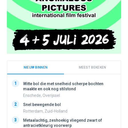
NIEUW BINNEN
MEEST BEKEKEN
1
1
Witte bol die met snelheid scherpe bochten
maakte en ook nog stilstond
Enschede, Overijssel
2
2
Snel bewegende bol
Rotterdam, Zuid-Holland
3
3
Metaalachtig, zeshoekig vliegend zwart of
antracietkleurig voorwerp