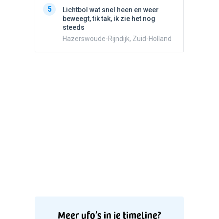
5
Witte bo
5
Lichtbol wat snel heen en weer
Valken
beweegt, tik tak, ik zie het nog
steeds
Hazerswoude-Rijndijk, Zuid-Holland
Meer ufo’s in je timeline?