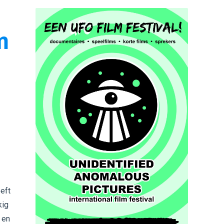
n
eft
kig
 en