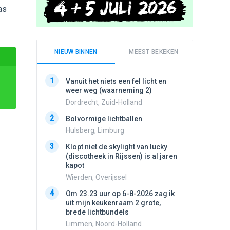
as
NIEUW BINNEN
MEEST BEKEKEN
1
1
Vanuit het niets een fel licht en
Schijfa
weer weg (waarneming 2)
dan vli
noord.
Dordrecht, Zuid-Holland
Amster
2
Bolvormige lichtballen
2
Vliege
Hulsberg, Limburg
Made, 
3
Klopt niet de skylight van lucky
3
(discotheek in Rijssen) is al jaren
Drie he
kapot
Wierden
Wierden, Overijssel
4
Draaien
4
Om 23.23 uur op 6-8-2026 zag ik
na een 
uit mijn keukenraam 2 grote,
verdwe
brede lichtbundels
Valken
Limmen, Noord-Holland