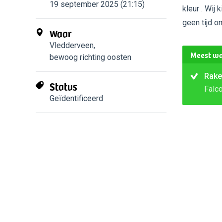
19 september 2025 (21:15)
kleur . Wij
geen tijd 
Waar
Vledderveen
,
Meest wa
bewoog richting oosten
Rake
Status
Falc
Geïdentificeerd