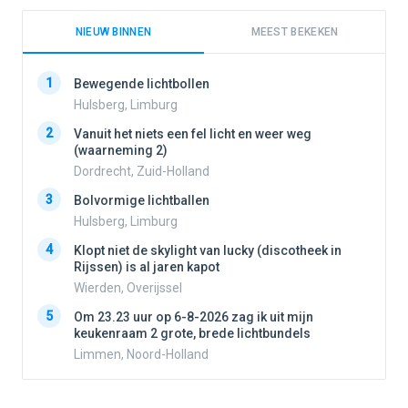
NIEUW BINNEN
MEEST BEKEKEN
1
1
Bewegende lichtbollen
Hulsberg, Limburg
2
Vanuit het niets een fel licht en weer weg
2
(waarneming 2)
Dordrecht, Zuid-Holland
3
3
Bolvormige lichtballen
Hulsberg, Limburg
4
4
Klopt niet de skylight van lucky (discotheek in
Rijssen) is al jaren kapot
Wierden, Overijssel
5
5
Om 23.23 uur op 6-8-2026 zag ik uit mijn
keukenraam 2 grote, brede lichtbundels
Limmen, Noord-Holland