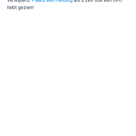
verwijderd.
Plaats een melding
als u zelf ook een UFO
hebt gezien!