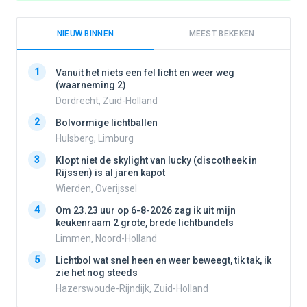
NIEUW BINNEN
MEEST BEKEKEN
1
1
Vanuit het niets een fel licht en weer weg
(waarneming 2)
Dordrecht, Zuid-Holland
2
2
Bolvormige lichtballen
Hulsberg, Limburg
3
3
Klopt niet de skylight van lucky (discotheek in
Rijssen) is al jaren kapot
Wierden, Overijssel
4
4
Om 23.23 uur op 6-8-2026 zag ik uit mijn
keukenraam 2 grote, brede lichtbundels
Limmen, Noord-Holland
5
5
Lichtbol wat snel heen en weer beweegt, tik tak, ik
zie het nog steeds
Hazerswoude-Rijndijk, Zuid-Holland