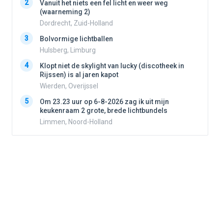
2
Vanuit het niets een fel licht en weer weg
2
(waarneming 2)
Dordrecht, Zuid-Holland
3
3
Bolvormige lichtballen
Hulsberg, Limburg
4
Klopt niet de skylight van lucky (discotheek in
4
Rijssen) is al jaren kapot
Wierden, Overijssel
5
Om 23.23 uur op 6-8-2026 zag ik uit mijn
5
keukenraam 2 grote, brede lichtbundels
Limmen, Noord-Holland