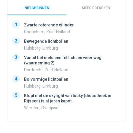
NIEUW BINNEN
MEEST BEKEKEN
1
1
Zwarte roterende cilinder
Gorinchem, Zuid-Holland
2
Bewegende lichtbollen
2
Hulsberg, Limburg
3
Vanuit het niets een fel licht en weer weg
3
(waarneming 2)
Dordrecht, Zuid-Holland
4
Bolvormige lichtballen
4
Hulsberg, Limburg
5
Klopt niet de skylight van lucky (discotheek in
Rijssen) is al jaren kapot
5
Wierden, Overijssel