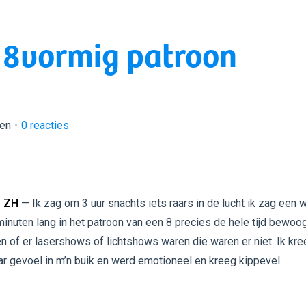
n 8vormig patroon
ken
0
reacties
 ZH
— Ik zag om 3 uur snachts iets raars in de lucht ik zag een w
minuten lang in het patroon van een 8 precies de hele tijd bewoog
 of er lasershows of lichtshows waren die waren er niet. Ik kre
ar gevoel in m’n buik en werd emotioneel en kreeg kippevel