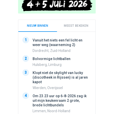
NIEUW BINNEN
MEEST BEKEKEN
1
1
Vanuit het niets een fel licht en
Schijfa
weer weg (waarneming 2)
dan vli
noord.
Dordrecht, Zuid-Holland
Amster
2
Bolvormige lichtballen
2
Vliege
Hulsberg, Limburg
Made, 
3
Klopt niet de skylight van lucky
3
(discotheek in Rijssen) is al jaren
Drie he
kapot
Wierden
Wierden, Overijssel
4
Draaien
4
Om 23.23 uur op 6-8-2026 zag ik
na een 
uit mijn keukenraam 2 grote,
verdwe
brede lichtbundels
Valken
Limmen, Noord-Holland