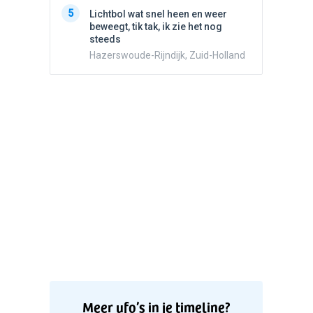
5
Witte bo
5
Lichtbol wat snel heen en weer
Valken
beweegt, tik tak, ik zie het nog
steeds
Hazerswoude-Rijndijk, Zuid-Holland
Meer ufo’s in je timeline?