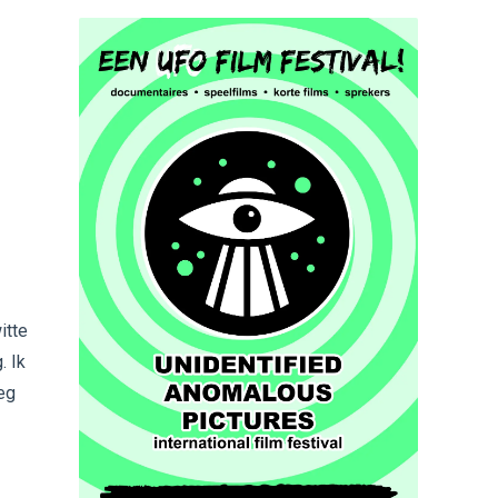
itte
. Ik
eg