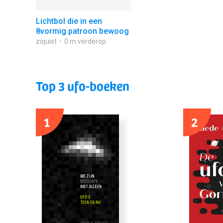
Lichtbol die in een
8vormig patroon bewoog
zojuist
0 m verderop
Top 3 ufo-boeken
1
2