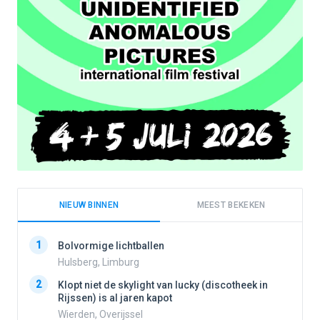
NIEUW BINNEN
MEEST BEKEKEN
1
1
Bolvormige lichtballen
Hulsberg, Limburg
2
Klopt niet de skylight van lucky (discotheek in
2
Rijssen) is al jaren kapot
Wierden, Overijssel