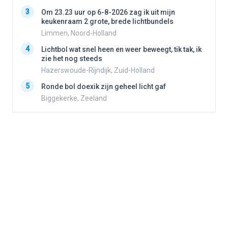
3
3
Om 23.23 uur op 6-8-2026 zag ik uit mijn
keukenraam 2 grote, brede lichtbundels
Limmen, Noord-Holland
4
4
Lichtbol wat snel heen en weer beweegt, tik tak, ik
zie het nog steeds
Hazerswoude-Rijndijk, Zuid-Holland
5
5
Ronde bol doexik zijn geheel licht gaf
Biggekerke, Zeeland