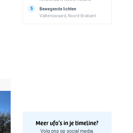
5
Zwart r
5
Bewegende lichten
met con
Valkenswaard, Noord-Brabant
Marknes
Meer ufo’s in je timeline?
Volg ons op social media.