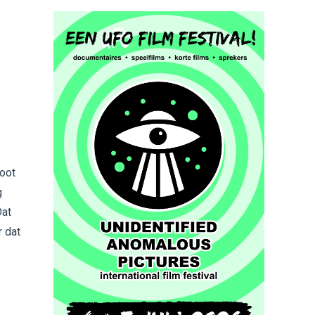
hoot
g
Dat
r dat