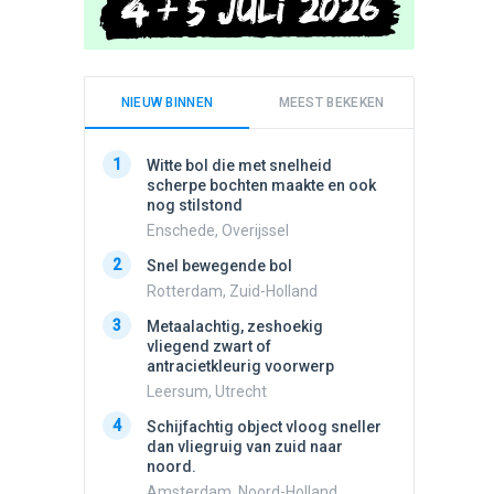
NIEUW BINNEN
MEEST BEKEKEN
1
1
Witte bol die met snelheid
Schijfa
scherpe bochten maakte en ook
dan vli
nog stilstond
noord.
Enschede, Overijssel
Amster
2
2
Snel bewegende bol
Meldin
vliegen
Rotterdam, Zuid-Holland
Ens, Fl
3
Metaalachtig, zeshoekig
3
vliegend zwart of
3 apach
antracietkleurig voorwerp
Ik en n
zwart o
Leersum, Utrecht
Assen, 
4
Schijfachtig object vloog sneller
4
dan vliegruig van zuid naar
Vliege
noord.
Made, 
Amsterdam, Noord-Holland