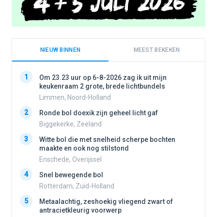
NIEUW BINNEN
MEEST BEKEKEN
1
1
Om 23.23 uur op 6-8-2026 zag ik uit mijn
keukenraam 2 grote, brede lichtbundels
Limmen, Noord-Holland
2
2
Ronde bol doexik zijn geheel licht gaf
Biggekerke, Zeeland
3
3
Witte bol die met snelheid scherpe bochten
maakte en ook nog stilstond
Enschede, Overijssel
4
4
Snel bewegende bol
Rotterdam, Zuid-Holland
5
5
Metaalachtig, zeshoekig vliegend zwart of
antracietkleurig voorwerp