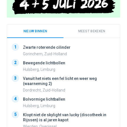
NIEUW BINNEN
MEEST BEKEKEN
1
1
Zwarte roterende cilinder
Gorinchem, Zuid-Holland
2
Bewegende lichtbollen
2
Hulsberg, Limburg
3
Vanuit het niets een fel licht en weer weg
3
(waarneming 2)
Dordrecht, Zuid-Holland
4
Bolvormige lichtballen
4
Hulsberg, Limburg
5
Klopt niet de skylight van lucky (discotheek in
Rijssen) is al jaren kapot
5
Wierden, Overijssel