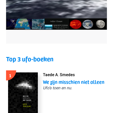
Top 3 ufo-boeken
1
Taede A. Smedes
We zijn misschien niet alleen
Ufo’s toen en nu.