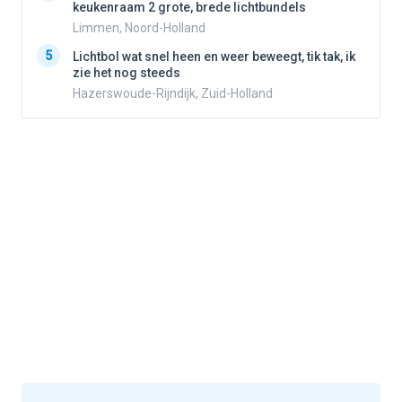
keukenraam 2 grote, brede lichtbundels
Limmen, Noord-Holland
5
5
Lichtbol wat snel heen en weer beweegt, tik tak, ik
zie het nog steeds
Hazerswoude-Rijndijk, Zuid-Holland