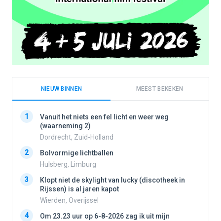
NIEUW BINNEN
MEEST BEKEKEN
1
1
Vanuit het niets een fel licht en weer weg
(waarneming 2)
Dordrecht, Zuid-Holland
2
2
Bolvormige lichtballen
Hulsberg, Limburg
3
3
Klopt niet de skylight van lucky (discotheek in
Rijssen) is al jaren kapot
Wierden, Overijssel
4
4
Om 23.23 uur op 6-8-2026 zag ik uit mijn