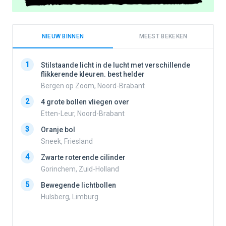
NIEUW BINNEN
MEEST BEKEKEN
1
1
Stilstaande licht in de lucht met verschillende
flikkerende kleuren. best helder
Bergen op Zoom, Noord-Brabant
2
2
4 grote bollen vliegen over
Etten-Leur, Noord-Brabant
3
Oranje bol
3
Sneek, Friesland
4
Zwarte roterende cilinder
Gorinchem, Zuid-Holland
4
5
Bewegende lichtbollen
Hulsberg, Limburg
5