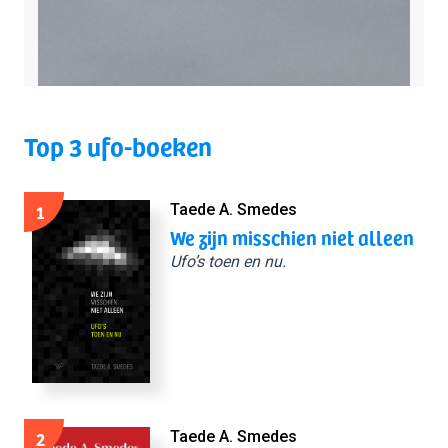
Top 3 ufo-boeken
1
Taede A. Smedes
We zijn misschien niet alleen
Ufo’s toen en nu.
2
Taede A. Smedes