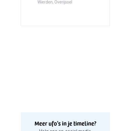
Hazersw
Wierden, Overijssel
5
Witte bo
Valken
Meer ufo’s in je timeline?