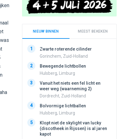
ijken
maal
et
NIEUW BINNEN
MEEST BEKEKEN
n was
t
1
1
Zwarte roterende cilinder
Schijfa
dan vli
Gorinchem, Zuid-Holland
5
noord.
s
2
Bewegende lichtbollen
Amster
Hulsberg, Limburg
an
2
Drie he
3
Vanuit het niets een fel licht en
Wierden
weer weg (waarneming 2)
haha
3
Draaien
Dordrecht, Zuid-Holland
na een 
4
verdwe
Bolvormige lichtballen
Valken
Hulsberg, Limburg
4
5
Lichtbo
Klopt niet de skylight van lucky
beweegt,
(discotheek in Rijssen) is al jaren
steeds
kapot