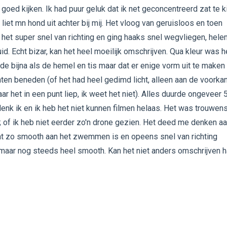
goed kijken. Ik had puur geluk dat ik net geconcentreerd zat te k
k liet mn hond uit achter bij mij. Het vloog van geruisloos en toen
het super snel van richting en ging haaks snel wegvliegen, hele
id. Echt bizar, kan het heel moeilijk omschrijven. Qua kleur was h
de bijna als de hemel en tis maar dat er enige vorm uit te make
hten beneden (of het had heel gedimd licht, alleen aan de voorkan
ar het in een punt liep, ik weet het niet). Alles duurde ongeveer 
nk ik en ik heb het niet kunnen filmen helaas. Het was trouwen
 of ik heb niet eerder zo'n drone gezien. Het deed me denken a
at zo smooth aan het zwemmen is en opeens snel van richting
maar nog steeds heel smooth. Kan het niet anders omschrijven 