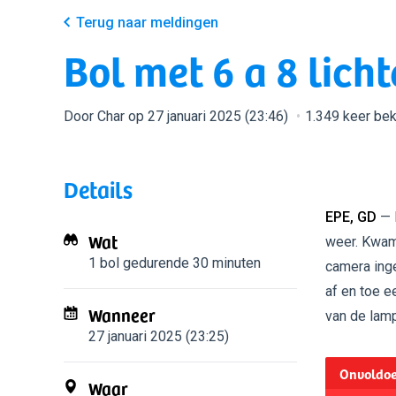
Terug naar meldingen
Bol met 6 a 8 lich
Door Char op 27 januari 2025 (23:46)
1.349 keer be
Details
EPE, GD
— E
Wat
weer. Kwam d
1 bol
gedurende 30 minuten
camera inge
af en toe e
Wanneer
van de lamp
27 januari 2025 (23:25)
Onvoldoe
Waar