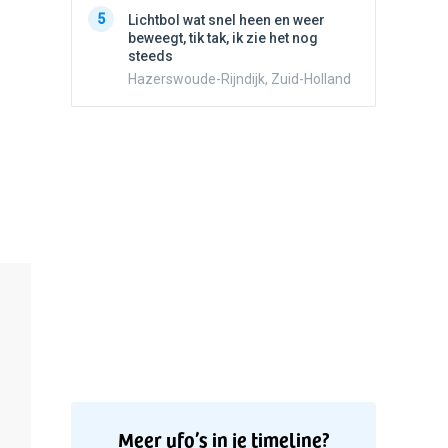
5
Witte bo
5
Lichtbol wat snel heen en weer
Valken
beweegt, tik tak, ik zie het nog
steeds
Hazerswoude-Rijndijk, Zuid-Holland
Meer ufo’s in je timeline?