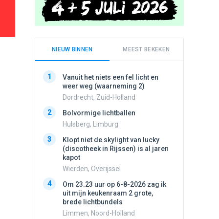
NIEUW BINNEN
MEEST BEKEKEN
1
1
Vanuit het niets een fel licht en
Schijfa
weer weg (waarneming 2)
dan vli
noord.
Dordrecht, Zuid-Holland
Amster
2
Bolvormige lichtballen
2
Vliege
Hulsberg, Limburg
Made, 
3
Klopt niet de skylight van lucky
3
(discotheek in Rijssen) is al jaren
Drie he
kapot
Wierden
Wierden, Overijssel
4
Draaien
4
Om 23.23 uur op 6-8-2026 zag ik
na een 
uit mijn keukenraam 2 grote,
verdwe
brede lichtbundels
Valken
Limmen, Noord-Holland