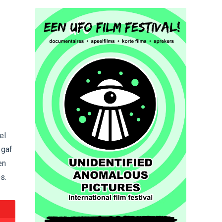
el
 gaf
en
s.