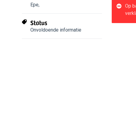
Epe
,
Op ba
verkl
Status
Onvoldoende informatie