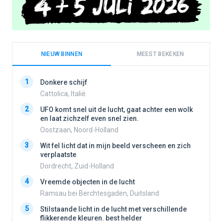
NIEUW BINNEN
MEEST BEKEKEN
1
1
Donkere schijf
Cattolica, Italië
2
UFO komt snel uit de lucht, gaat achter een wolk
2
en laat zichzelf even snel zien.
Oostzaan, Noord-Holland
3
Wit fel licht dat in mijn beeld verscheen en zich
3
verplaatste
Dordrecht, Zuid-Holland
4
Vreemde objecten in de lucht
4
Ramsau bei Berchtesgaden, Duitsland
5
Stilstaande licht in de lucht met verschillende
5
flikkerende kleuren. best helder