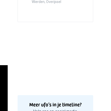
Hazersw
Wierden, Overijssel
5
Witte bo
Valken
Meer ufo’s in je timeline?