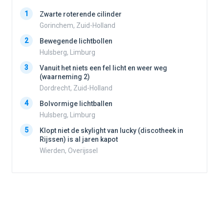
1
1
Zwarte roterende cilinder
Gorinchem, Zuid-Holland
2
Bewegende lichtbollen
2
Hulsberg, Limburg
3
Vanuit het niets een fel licht en weer weg
3
(waarneming 2)
Dordrecht, Zuid-Holland
4
Bolvormige lichtballen
4
Hulsberg, Limburg
5
Klopt niet de skylight van lucky (discotheek in
Rijssen) is al jaren kapot
5
Wierden, Overijssel