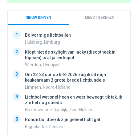
NIEUW BINNEN
MEEST BEKEKEN
1
1
Bolvormige lichtballen
Hulsberg, Limburg
2
Klopt niet de skylight van lucky (discotheek in
2
Rijssen) is al jaren kapot
Wierden, Overijssel
3
3
Om 23.23 uur op 6-8-2026 zag ik uit mijn
keukenraam 2 grote, brede lichtbundels
Limmen, Noord-Holland
4
4
Lichtbol wat snel heen en weer beweegt, tik tak, ik
zie het nog steeds
Hazerswoude-Rijndijk, Zuid-Holland
5
5
Ronde bol doexik zijn geheel licht gaf
Biggekerke, Zeeland