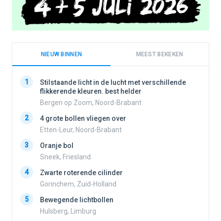
NIEUW BINNEN
MEEST BEKEKEN
1
1
Stilstaande licht in de lucht met verschillende
flikkerende kleuren. best helder
Bergen op Zoom, Noord-Brabant
2
2
4 grote bollen vliegen over
Etten-Leur, Noord-Brabant
3
Oranje bol
3
Sneek, Friesland
4
Zwarte roterende cilinder
4
Gorinchem, Zuid-Holland
5
Bewegende lichtbollen
Hulsberg, Limburg
5