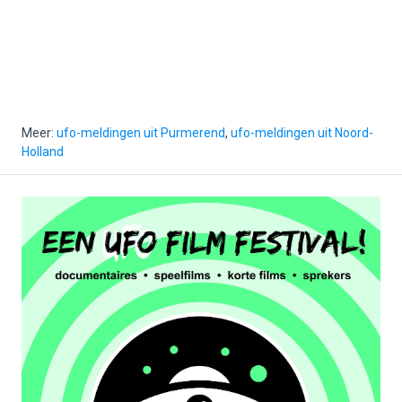
Meer:
ufo-meldingen uit Purmerend
,
ufo-meldingen uit Noord-
Holland