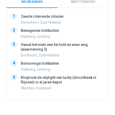
NIEUW BINNEN
MEEST BEKEKEN
1
1
Zwarte roterende cilinder
Gorinchem, Zuid-Holland
2
Bewegende lichtbollen
2
Hulsberg, Limburg
3
Vanuit het niets een fel licht en weer weg
3
(waarneming 2)
Dordrecht, Zuid-Holland
4
Bolvormige lichtballen
4
Hulsberg, Limburg
5
Klopt niet de skylight van lucky (discotheek in
Rijssen) is al jaren kapot
5
Wierden, Overijssel